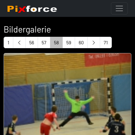
Bildergalerie
1
56
57
58
59
60
71